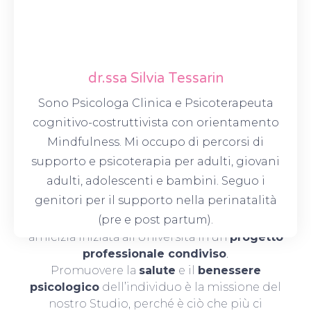
dr.ssa Silvia Tessarin
Sono Psicologa Clinica e Psicoterapeuta
cognitivo-costruttivista con orientamento
Mindfulness. Mi occupo di percorsi di
supporto e psicoterapia per adulti, giovani
adulti, adolescenti e bambini. Seguo i
Una accanto all’altra
genitori per il supporto nella perinatalità
(pre e post partum).
Accanto
nasce nel 2020 e trasforma la nostra
amicizia iniziata all’Università in un
progetto
professionale condiviso
.
Promuovere la
salute
e il
benessere
psicologico
dell’individuo è la missione del
nostro Studio, perché è ciò che più ci